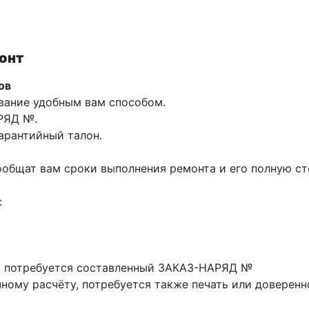
онт
ов
вание удобным вам способом.
АРЯД №.
арантийный талон.
общат вам сроки выполнения ремонта и его полную ст
:
м потребуется составленный ЗАКАЗ-НАРЯД №
ому расчёту, потребуется также печать или доверенн