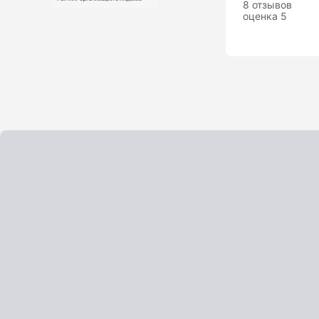
8 отзывов
электронные уровни официального
оценка 5
дилера ADA Instruments
Уровни AMO
Показать еще
Штативы
Аксессуары для штатива
Штанги телескопические
Штативы геодезичесие
Показать еще
Электроизмерительные
приборы