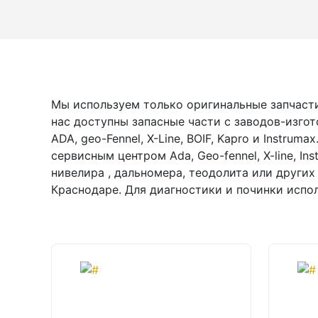
Лазерные уровни
Лазерные уровни (с зеленым лучом)
Лазерные уровни (с красным лучом)
Мы используем только оригинальные запчасти
Лазерные уровни ADA
нас доступны запасные части с заводов-изго
ADA, geo-Fennel, X-Line, BOIF, Kapro и Instru
Показать еще
сервисным центром Ada, Geo-fennel, X-line, In
нивелира , дальномера, теодолита или других
Краснодаре. Для диагностики и починки испо
Мотобуры
Аксессуары для мотобуров
Мотобуры
Шнек