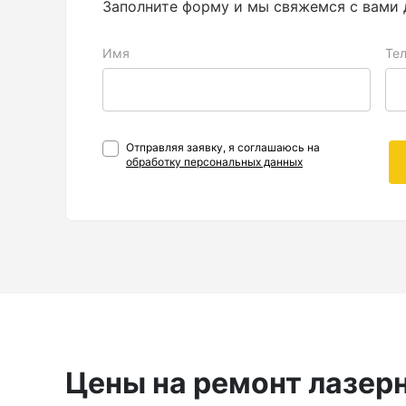
Заполните форму и мы свяжемся с вами 
Анализаторы холодильных систем
Анемометры, Манометры,
Имя
Те
Тахометры
Вакуумметры цифровые
Показать еще
Отправляя заявку, я соглашаюсь на
обработку персональных данных
Радиостанции
Антенна
Блок питания
Гарнитура
Показать еще
Цены на ремонт лазер