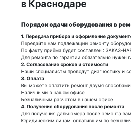
в Краснодаре
Рейки
Рейки с BAR-кодом
Порядок сдачи оборудования в рем
Рейки AMO
1. Передача прибора и оформление документ
Рейки RGK
Передайте нам подлежащий ремонту оборудо
Показать еще
По факту приёма будет составлен : ЗАКАЗ-Н
Для ремонта по гарантии обязательно нужен г
2. Согласование сроков и стоимости
Наши специалисты проведут диагностику и со
Рулетки
3. Оплата
Вы можете оплатить ремонт двумя способами
Измерительная рулетка
Наличными в нашем офисе
Безналичным расчётом в нашем офисе
Измерительная рулетка С ПОВЕРКОЙ
4. Получение оборудования после ремонта
Для получения дальномера после ремонта ва
Юридическим лицам, оплатившим по безналичн
Теодолиты