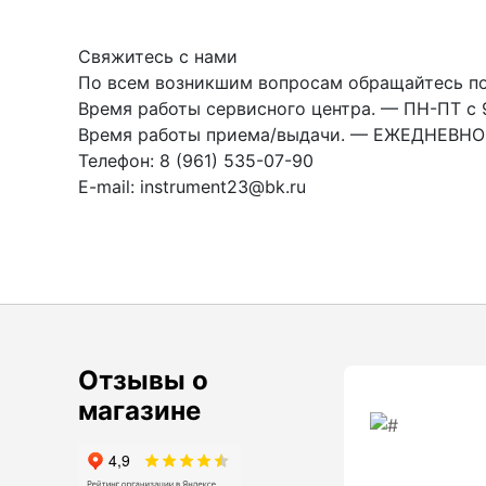
Аксессуары для теодолитов
Свяжитесь с нами
Теодолиты оптические
По всем возникшим вопросам обращайтесь по 
Теодолиты электронные
Время работы сервисного центра. — ПН-ПТ с 9
Время работы приема/выдачи. — ЕЖЕДНЕВНО с
Телефон: 8 (961) 535-07-90
Туристические навигаторы и
E-mail: instrument23@bk.ru
компасы
Компас
Навигатор
Угломеры и уровни
Отзывы о
магазине
Угломеры ADA — серии AngleRuler и
AngleMeter для точного измерения
углов в Краснодаре
Уровни ADA — пузырьковые и