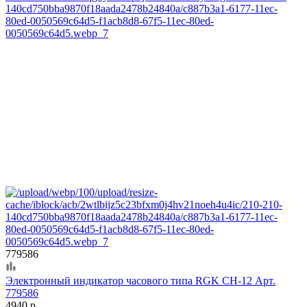
779586
Электронный индикатор часового типа RGK CH-12 Арт.
779586
4940 р.