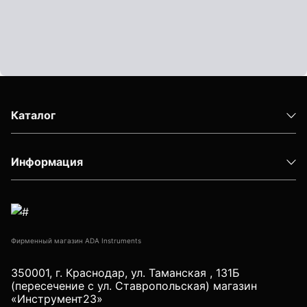
Показать еще
Штативы
Аксессуары для штатива
Каталог
Штанги телескопические
Штативы геодезичесие
Информация
Показать еще
Электроизмерительные приборы
Фирменный магазин ADA Instruments
Аксессуары электроизмерительных приборов
350001, г. Краснодар, ул. Таманская , 131Б
(пересечение с ул. Ставропольская) магазин
Детектор напряжения
«Инструмент23»