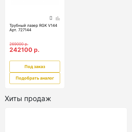
Бензиновые генераторы серии Lite
Показать еще
Трубный лазер RGK V144
Арт. 727144
Дальномеры
269000 р.
242100 р.
Дальномеры рулетки лазерные
Дальномеры оптические для охоты
Под заказ
Лазерный датчик расстояния
Подобрать аналог
Дорожные колеса (курвиметры)
Хиты продаж
Аксессуары к дорожным колесам
Колесо измерительное