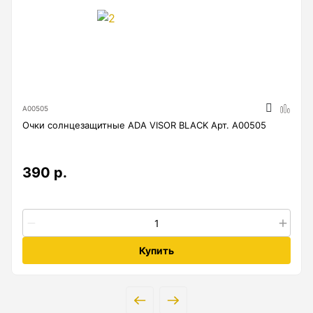
Лазерные уровни
Лазерные уровни (с зеленым лучом)
Лазерные уровни (с красным лучом)
Лазерные уровни ADA
А00505
Очки солнцезащитные ADA VISOR BLACK Арт. А00505
Показать еще
390 р.
Мотобуры
Аксессуары для мотобуров
Мотобуры
Купить
Шнек